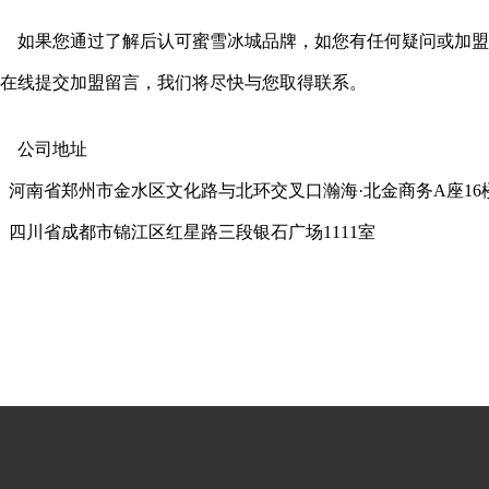
如果您通过了解后认可蜜雪冰城品牌，如您有任何疑问或加盟
在线提交加盟留言，我们将尽快与您取得联系。
公司地址
南省郑州市金水区文化路与北环交叉口瀚海·北金商务A座16
川省成都市锦江区红星路三段银石广场1111室